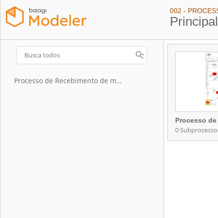
Principa
Processo de Recebimento de material de estoque de fornecedores
0 Subprocesso
Contém 0 Subp