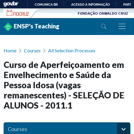
Ir para conteúdo
COMUNICA BR
ACESSO À INFORMAÇÃO
PARTI
IR
PARA
ENSP's Teaching
O
CONTEÚDO
Home
Courses
All Selection Processes
Curso de Aperfeiçoamento em
Envelhecimento e Saúde da
Pessoa Idosa (vagas
remanescentes) - SELEÇÃO DE
ALUNOS - 2011.1
Courses