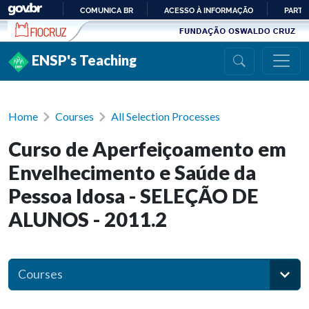
Ir para conteúdo
COMUNICA BR
ACESSO À INFORMAÇÃO
PARTI
IR
PARA
ENSP's Teaching
O
CONTEÚDO
Home
Courses
All Selection Processes
Curso de Aperfeiçoamento em
Envelhecimento e Saúde da
Pessoa Idosa - SELEÇÃO DE
ALUNOS - 2011.2
Courses