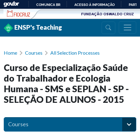
Ir para conteúdo
COMUNICA BR
ACESSO À INFORMAÇÃO
PARTI
IR
PARA
ENSP's Teaching
O
CONTEÚDO
Home
Courses
All Selection Processes
Curso de Especialização Saúde
do Trabalhador e Ecologia
Humana - SMS e SEPLAN - SP -
SELEÇÃO DE ALUNOS - 2015
Courses