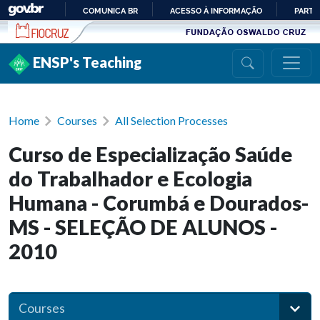
Ir para conteúdo
COMUNICA BR
ACESSO À INFORMAÇÃO
PARTI
IR
PARA
ENSP's Teaching
O
CONTEÚDO
Home
Courses
All Selection Processes
Curso de Especialização Saúde
do Trabalhador e Ecologia
Humana - Corumbá e Dourados-
MS - SELEÇÃO DE ALUNOS -
2010
Courses