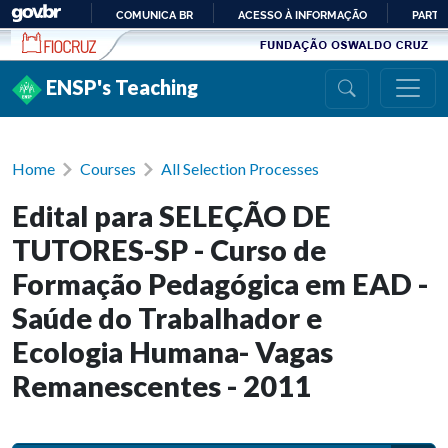
Ir para conteúdo
COMUNICA BR
ACESSO À INFORMAÇÃO
PARTI
IR
PARA
ENSP's Teaching
O
CONTEÚDO
Home
Courses
All Selection Processes
Edital para SELEÇÃO DE
TUTORES-SP - Curso de
Formação Pedagógica em EAD -
Saúde do Trabalhador e
Ecologia Humana- Vagas
Remanescentes - 2011