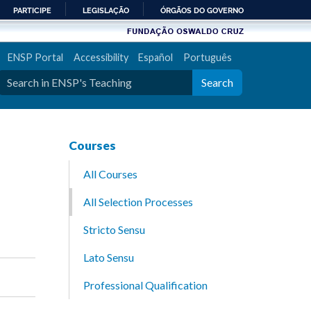
PARTICIPE
LEGISLAÇÃO
ÓRGÃOS DO GOVERNO
ENSP Portal
Accessibility
Español
Português
Search
Courses
All Courses
All Selection Processes
Stricto Sensu
Lato Sensu
Professional Qualification