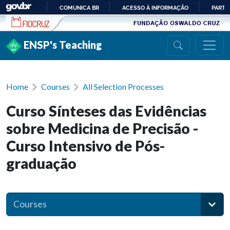
Ir para conteúdo
COMUNICA BR
ACESSO À INFORMAÇÃO
PARTI
IR
PARA
ENSP's Teaching
O
CONTEÚDO
Home
Courses
All Selection Processes
Curso Sínteses das Evidências
sobre Medicina de Precisão -
Curso Intensivo de Pós-
graduação
Courses