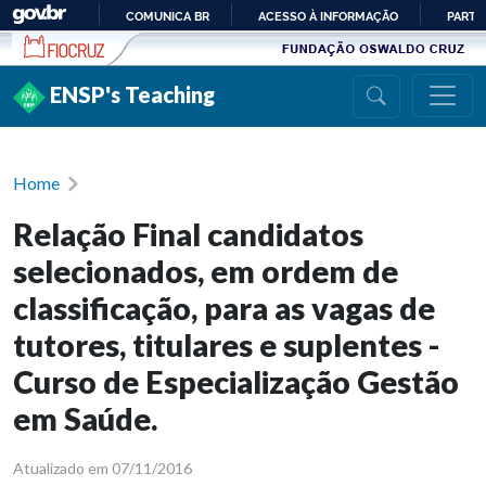
Ir para conteúdo
COMUNICA BR
ACESSO À INFORMAÇÃO
PARTI
IR
PARA
ENSP's Teaching
O
CONTEÚDO
Home
Relação Final candidatos
selecionados, em ordem de
classificação, para as vagas de
tutores, titulares e suplentes -
Curso de Especialização Gestão
em Saúde.
Atualizado em 07/11/2016