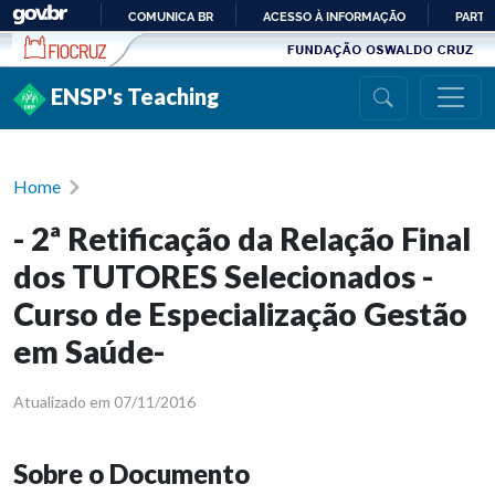
Ir para conteúdo
COMUNICA BR
ACESSO À INFORMAÇÃO
PARTI
IR
PARA
ENSP's Teaching
O
CONTEÚDO
Home
- 2ª Retificação da Relação Final
dos TUTORES Selecionados -
Curso de Especialização Gestão
em Saúde-
Atualizado em 07/11/2016
Sobre o Documento