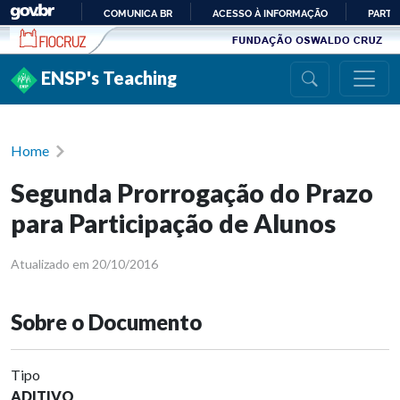
Ir para conteúdo
COMUNICA BR
ACESSO À INFORMAÇÃO
PARTI
IR
PARA
ENSP's Teaching
O
CONTEÚDO
Home
Segunda Prorrogação do Prazo
para Participação de Alunos
Atualizado em 20/10/2016
Sobre o Documento
Tipo
ADITIVO