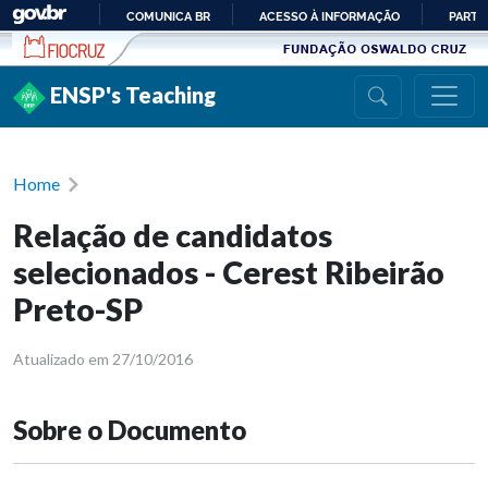
Ir para conteúdo
COMUNICA BR
ACESSO À INFORMAÇÃO
PARTI
IR
PARA
ENSP's Teaching
O
CONTEÚDO
Home
Relação de candidatos
selecionados - Cerest Ribeirão
Preto-SP
Atualizado em 27/10/2016
Sobre o Documento