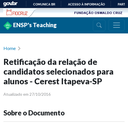
Ir para conteúdo
COMUNICA BR
ACESSO À INFORMAÇÃO
PARTI
IR
PARA
ENSP's Teaching
O
CONTEÚDO
Home
Retificação da relação de
candidatos selecionados para
alunos - Cerest Itapeva-SP
Atualizado em 27/10/2016
Sobre o Documento