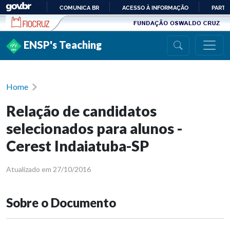
Ir para conteúdo
COMUNICA BR
ACESSO À INFORMAÇÃO
PARTI
IR
PARA
ENSP's Teaching
O
CONTEÚDO
Home
Relação de candidatos
selecionados para alunos -
Cerest Indaiatuba-SP
Atualizado em 27/10/2016
Sobre o Documento