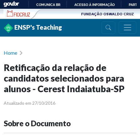
Ir para conteúdo
COMUNICA BR
ACESSO À INFORMAÇÃO
PARTI
IR
PARA
ENSP's Teaching
O
CONTEÚDO
Home
Retificação da relação de
candidatos selecionados para
alunos - Cerest Indaiatuba-SP
Atualizado em 27/10/2016
Sobre o Documento