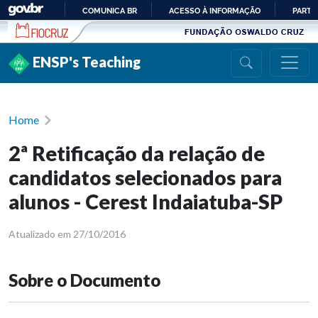
Ir para conteúdo
COMUNICA BR
ACESSO À INFORMAÇÃO
PARTI
IR
PARA
ENSP's Teaching
O
CONTEÚDO
Home
2ª Retificação da relação de
candidatos selecionados para
alunos - Cerest Indaiatuba-SP
Atualizado em 27/10/2016
Sobre o Documento