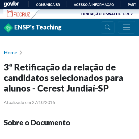
Ir para conteúdo
COMUNICA BR
ACESSO À INFORMAÇÃO
PARTI
IR
PARA
ENSP's Teaching
O
CONTEÚDO
Home
3ª Retificação da relação de
candidatos selecionados para
alunos - Cerest Jundiaí-SP
Atualizado em 27/10/2016
Sobre o Documento