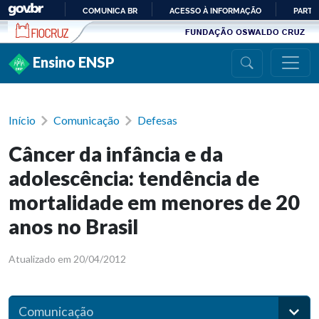
Ir para conteúdo
COMUNICA BR
ACESSO À INFORMAÇÃO
PARTI
IR
PARA
Ensino ENSP
O
CONTEÚDO
Início
Comunicação
Defesas
Câncer da infância e da
adolescência: tendência de
mortalidade em menores de 20
anos no Brasil
Atualizado em 20/04/2012
Comunicação