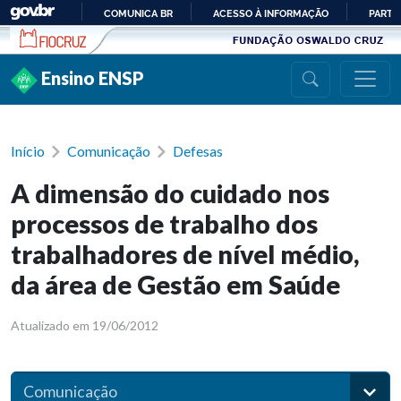
Ir para conteúdo
COMUNICA BR
ACESSO À INFORMAÇÃO
PARTI
IR
PARA
Ensino ENSP
O
CONTEÚDO
Início
Comunicação
Defesas
A dimensão do cuidado nos
processos de trabalho dos
trabalhadores de nível médio,
da área de Gestão em Saúde
Atualizado em 19/06/2012
Comunicação