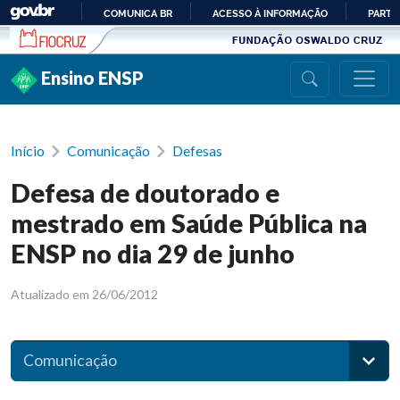
Ir para conteúdo
COMUNICA BR
ACESSO À INFORMAÇÃO
PARTI
IR
PARA
Ensino ENSP
O
CONTEÚDO
Início
Comunicação
Defesas
Defesa de doutorado e
mestrado em Saúde Pública na
ENSP no dia 29 de junho
Atualizado em 26/06/2012
Comunicação