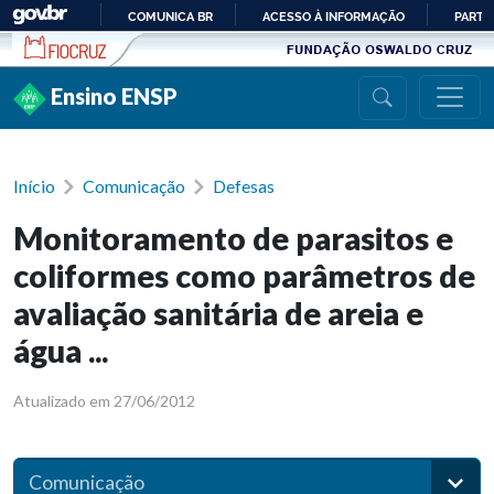
Ir para conteúdo
COMUNICA BR
ACESSO À INFORMAÇÃO
PARTI
IR
PARA
Ensino ENSP
O
CONTEÚDO
Início
Comunicação
Defesas
Monitoramento de parasitos e
coliformes como parâmetros de
avaliação sanitária de areia e
água ...
Atualizado em 27/06/2012
Comunicação