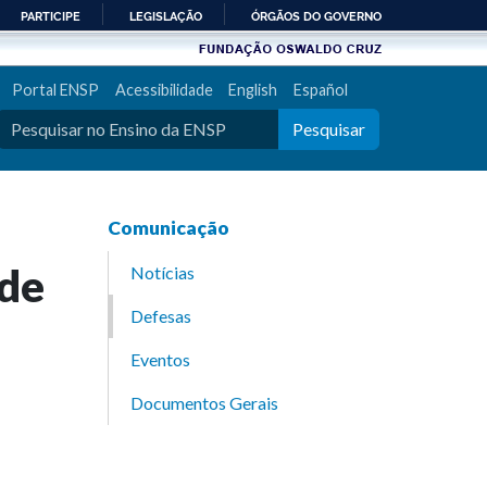
PARTICIPE
LEGISLAÇÃO
ÓRGÃOS DO GOVERNO
Portal ENSP
Acessibilidade
English
Español
Pesquisar
Comunicação
 de
Notícias
Defesas
Eventos
Documentos Gerais