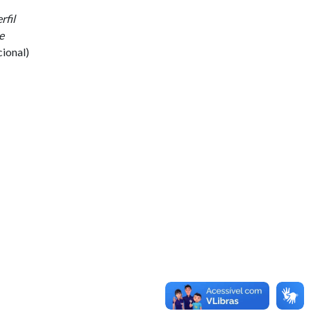
rfil
e
cional)