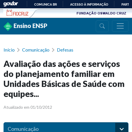
Ir para conteúdo
COMUNICA BR
ACESSO À INFORMAÇÃO
PARTI
IR
PARA
Ensino ENSP
O
CONTEÚDO
Início
Comunicação
Defesas
Avaliação das ações e serviços
do planejamento familiar em
Unidades Básicas de Saúde com
equipes...
Atualizado em 01/10/2012
Comunicação