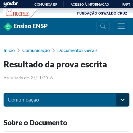
Ir para conteúdo
COMUNICA BR
ACESSO À INFORMAÇÃO
PARTI
IR
PARA
Ensino ENSP
O
CONTEÚDO
Início
Comunicação
Documentos Gerais
Resultado da prova escrita
Atualizado em 21/11/2016
Comunicação
Sobre o Documento