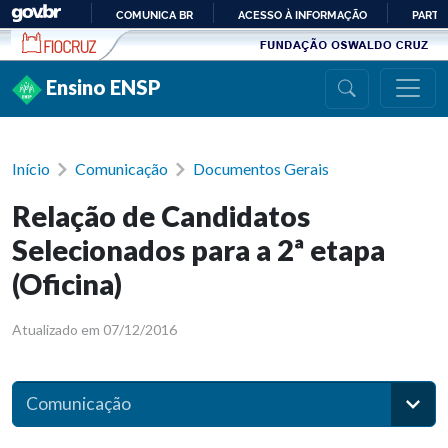
Ir para conteúdo
COMUNICA BR
ACESSO À INFORMAÇÃO
PARTI
IR
PARA
Ensino ENSP
O
CONTEÚDO
Início
Comunicação
Documentos Gerais
Relação de Candidatos
Selecionados para a 2ª etapa
(Oficina)
Atualizado em 07/12/2016
Comunicação