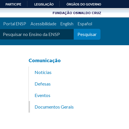
PARTICIPE
LEGISLAÇÃO
ÓRGÃOS DO GOVERNO
Portal ENSP
Acessibilidade
English
Español
Pesquisar
Comunicação
Notícias
Defesas
Eventos
Documentos Gerais