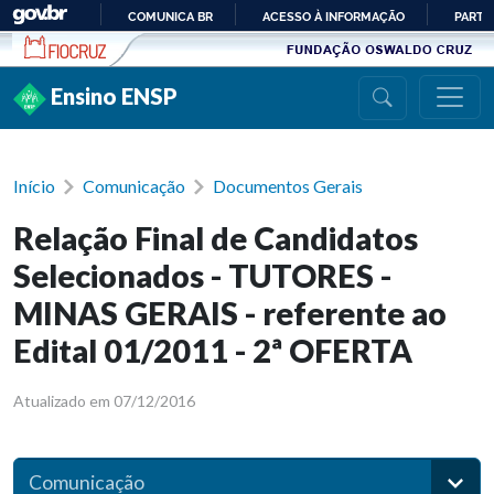
Ir para conteúdo
COMUNICA BR
ACESSO À INFORMAÇÃO
PARTI
IR
PARA
Ensino ENSP
O
CONTEÚDO
Início
Comunicação
Documentos Gerais
Relação Final de Candidatos
Selecionados - TUTORES -
MINAS GERAIS - referente ao
Edital 01/2011 - 2ª OFERTA
Atualizado em 07/12/2016
Comunicação