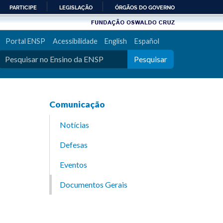
PARTICIPE
LEGISLAÇÃO
ÓRGÃOS DO GOVERNO
Portal ENSP
Acessibilidade
English
Español
Pesquisar
Comunicação
Notícias
Defesas
Eventos
Documentos Gerais