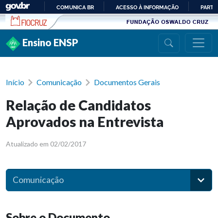
Ir para conteúdo
COMUNICA BR
ACESSO À INFORMAÇÃO
PARTI
IR
PARA
Ensino ENSP
O
CONTEÚDO
Início
Comunicação
Documentos Gerais
Relação de Candidatos
Aprovados na Entrevista
Atualizado em 02/02/2017
Comunicação
Sobre o Documento