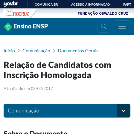
Ir para conteúdo
COMUNICA BR
ACESSO À INFORMAÇÃO
PARTI
IR
PARA
Ensino ENSP
O
CONTEÚDO
Início
Comunicação
Documentos Gerais
Relação de Candidatos com
Inscrição Homologada
Atualizado em 03/02/2017
Comunicação
Sobre o Documento