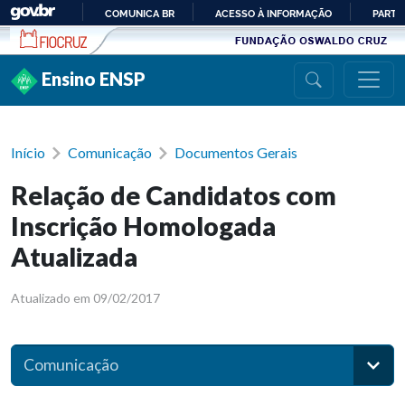
Ir para conteúdo
COMUNICA BR
ACESSO À INFORMAÇÃO
PARTI
IR
PARA
Ensino ENSP
O
CONTEÚDO
Início
Comunicação
Documentos Gerais
Relação de Candidatos com
Inscrição Homologada
Atualizada
Atualizado em 09/02/2017
Comunicação