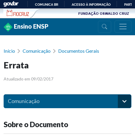
Ir para conteúdo
COMUNICA BR
ACESSO À INFORMAÇÃO
PARTI
IR
PARA
Ensino ENSP
O
CONTEÚDO
Início
Comunicação
Documentos Gerais
Errata
Atualizado em 09/02/2017
Comunicação
Sobre o Documento