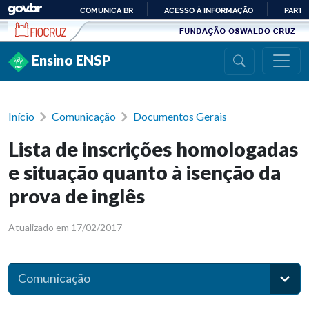
Ir para conteúdo
COMUNICA BR
ACESSO À INFORMAÇÃO
PARTI
IR
PARA
Ensino ENSP
O
CONTEÚDO
Início
Comunicação
Documentos Gerais
Lista de inscrições homologadas
e situação quanto à isenção da
prova de inglês
Atualizado em 17/02/2017
Comunicação