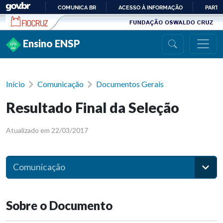
Ir para conteúdo
COMUNICA BR
ACESSO À INFORMAÇÃO
PARTI
IR
PARA
Ensino ENSP
O
CONTEÚDO
Início
Comunicação
Documentos Gerais
Resultado Final da Seleção
Atualizado em 22/03/2017
Comunicação
Sobre o Documento