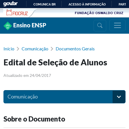
Ir para conteúdo
COMUNICA BR
ACESSO À INFORMAÇÃO
PARTI
IR
PARA
Ensino ENSP
O
CONTEÚDO
Início
Comunicação
Documentos Gerais
Edital de Seleção de Alunos
Atualizado em 24/04/2017
Comunicação
Sobre o Documento