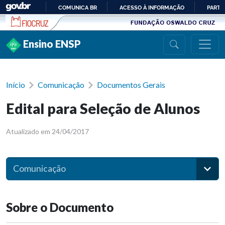
Ir para conteúdo
COMUNICA BR
ACESSO À INFORMAÇÃO
PARTI
IR
PARA
Ensino ENSP
O
CONTEÚDO
Início
Comunicação
Documentos Gerais
Edital para Seleção de Alunos
Atualizado em 24/04/2017
Comunicação
Sobre o Documento