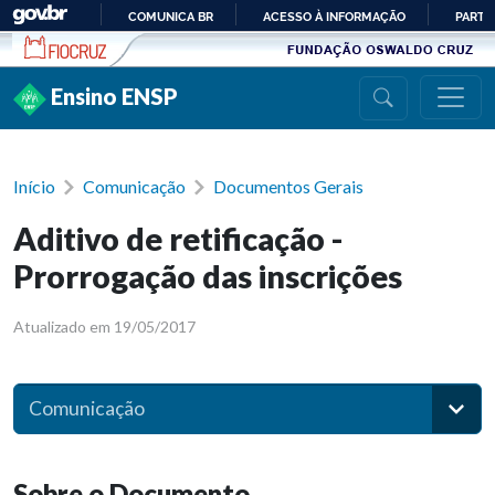
Ir para conteúdo
COMUNICA BR
ACESSO À INFORMAÇÃO
PARTI
IR
PARA
Ensino ENSP
O
CONTEÚDO
Início
Comunicação
Documentos Gerais
Aditivo de retificação -
Prorrogação das inscrições
Atualizado em 19/05/2017
Comunicação
Sobre o Documento