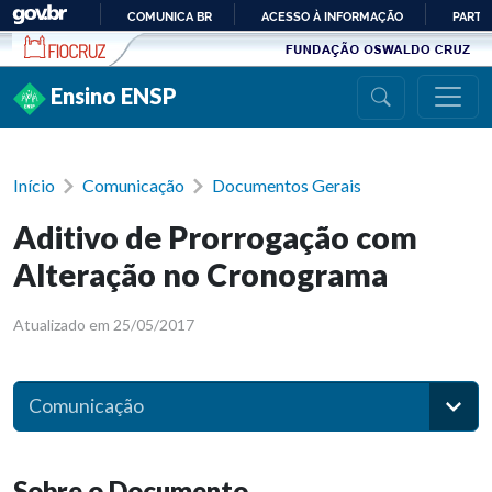
Ir para conteúdo
COMUNICA BR
ACESSO À INFORMAÇÃO
PARTI
IR
PARA
Ensino ENSP
O
CONTEÚDO
Início
Comunicação
Documentos Gerais
Aditivo de Prorrogação com
Alteração no Cronograma
Atualizado em 25/05/2017
Comunicação
Sobre o Documento