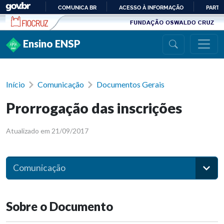
Ir para conteúdo
COMUNICA BR
ACESSO À INFORMAÇÃO
PARTI
IR
PARA
Ensino ENSP
O
CONTEÚDO
Início
Comunicação
Documentos Gerais
Prorrogação das inscrições
Atualizado em 21/09/2017
Comunicação
Sobre o Documento