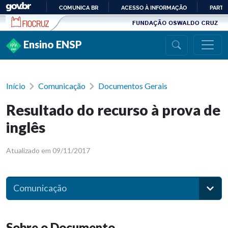
Ir para conteúdo
COMUNICA BR
ACESSO À INFORMAÇÃO
PARTI
IR
PARA
Ensino ENSP
O
CONTEÚDO
Início
Comunicação
Documentos Gerais
Resultado do recurso à prova de
inglês
Atualizado em 09/11/2017
Comunicação
Sobre o Documento