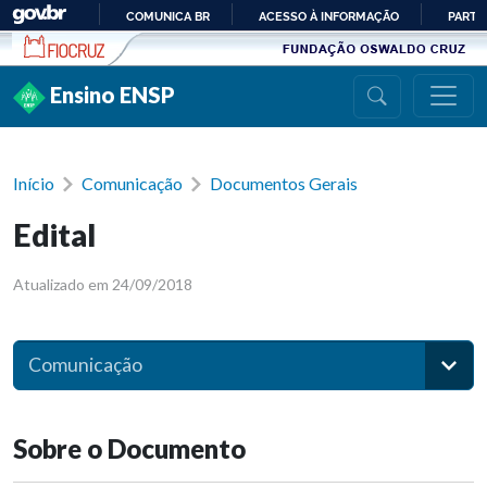
Ir para conteúdo
COMUNICA BR
ACESSO À INFORMAÇÃO
PARTI
IR
PARA
Ensino ENSP
O
CONTEÚDO
Início
Comunicação
Documentos Gerais
Edital
Atualizado em 24/09/2018
Comunicação
Sobre o Documento