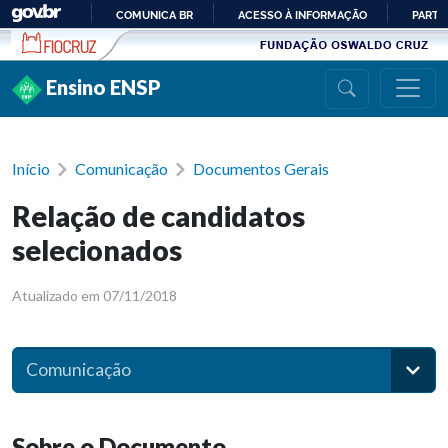
Ir para conteúdo
COMUNICA BR
ACESSO À INFORMAÇÃO
PARTI
IR
PARA
Ensino ENSP
O
CONTEÚDO
Início
Comunicação
Documentos Gerais
Relação de candidatos
selecionados
Atualizado em 07/11/2018
Comunicação
Sobre o Documento