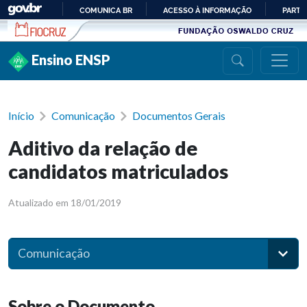
Ir para conteúdo
COMUNICA BR
ACESSO À INFORMAÇÃO
PARTI
IR
PARA
Ensino ENSP
O
CONTEÚDO
Início
Comunicação
Documentos Gerais
Aditivo da relação de
candidatos matriculados
Atualizado em 18/01/2019
Comunicação
Sobre o Documento