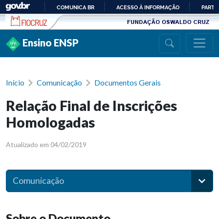
Ir para conteúdo
COMUNICA BR
ACESSO À INFORMAÇÃO
PARTI
IR
PARA
Ensino ENSP
O
CONTEÚDO
Início
Comunicação
Documentos Gerais
Relação Final de Inscrições
Homologadas
Atualizado em 04/02/2019
Comunicação
Sobre o Documento