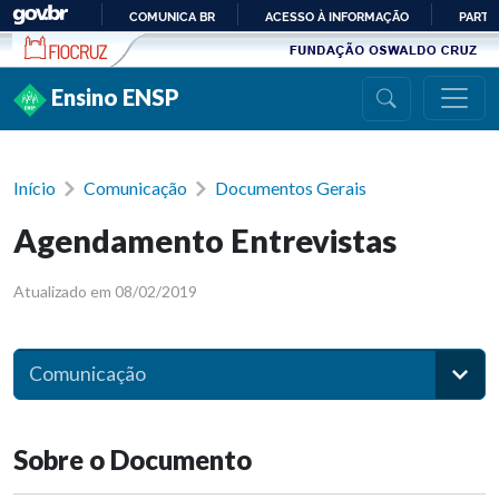
Ir para conteúdo
COMUNICA BR
ACESSO À INFORMAÇÃO
PARTI
IR
PARA
Ensino ENSP
O
CONTEÚDO
Início
Comunicação
Documentos Gerais
Agendamento Entrevistas
Atualizado em 08/02/2019
Comunicação
Sobre o Documento