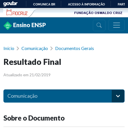
Ir para conteúdo
COMUNICA BR
ACESSO À INFORMAÇÃO
PARTI
IR
PARA
Ensino ENSP
O
CONTEÚDO
Início
Comunicação
Documentos Gerais
Resultado Final
Atualizado em 21/02/2019
Comunicação
Sobre o Documento