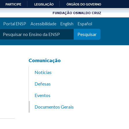
PARTICIPE
LEGISLAÇÃO
ÓRGÃOS DO GOVERNO
Portal ENSP
Acessibilidade
English
Español
Pesquisar
Comunicação
Notícias
Defesas
Eventos
Documentos Gerais