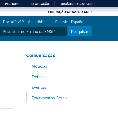
PARTICIPE
LEGISLAÇÃO
ÓRGÃOS DO GOVERNO
Portal ENSP
Acessibilidade
English
Español
Pesquisar
Comunicação
Notícias
Defesas
Eventos
Documentos Gerais