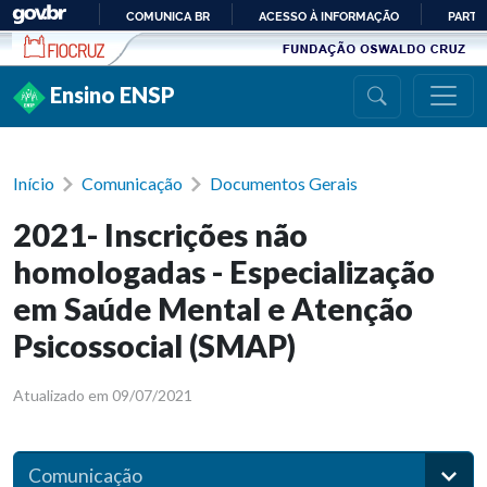
Ir para conteúdo
COMUNICA BR
ACESSO À INFORMAÇÃO
PARTI
IR
PARA
Ensino ENSP
O
CONTEÚDO
Início
Comunicação
Documentos Gerais
2021- Inscrições não
homologadas - Especialização
em Saúde Mental e Atenção
Psicossocial (SMAP)
Atualizado em 09/07/2021
Comunicação