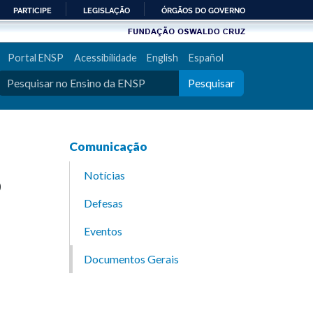
PARTICIPE
LEGISLAÇÃO
ÓRGÃOS DO GOVERNO
Portal ENSP
Acessibilidade
English
Español
Pesquisar
Comunicação
o
Notícias
Defesas
Eventos
Documentos Gerais